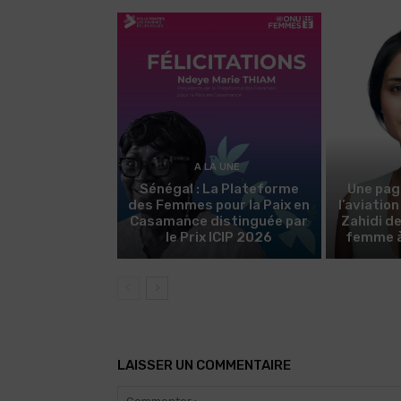
A LA UNE
Sénégal : La Plateforme
Une pag
des Femmes pour la Paix en
l’aviatio
Casamance distinguée par
Zahidi d
le Prix ICIP 2026
femme à 
LAISSER UN COMMENTAIRE