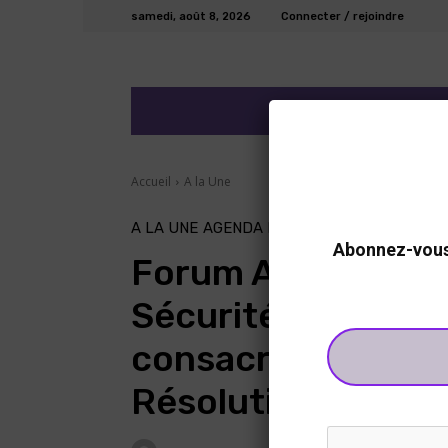
samedi, août 8, 2026
Connecter / rejoindre
ECO/FINANCE
DEV
Accueil
A la Une
A LA UNE
AGENDA FEMME- PAIX - SÉCURIT
Abonnez-vous 
Forum Africain Fe
Sécurité : Tunis ac
consacrée au renf
Résolution 1325