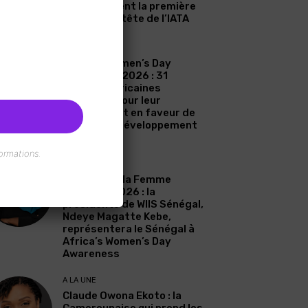
Zahidi devient la première
femme à la tête de l’IATA
A LA UNE
Africa’s Women’s Day
Awareness 2026 : 31
femmes africaines
célébrées pour leur
engagement en faveur de
l’eau et du développement
durable
ormations.
A LA UNE
Journée de la Femme
Africaine 2026 : la
présidente de WIIS Sénégal,
Ndeye Magatte Kebe,
représentera le Sénégal à
Africa’s Women’s Day
Awareness
A LA UNE
Claude Owona Ekoto : la
Camerounaise qui prend les