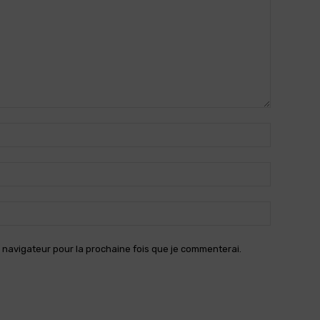
Nom
:*
Email
:*
Site
:
 navigateur pour la prochaine fois que je commenterai.