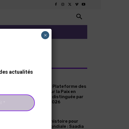
ARTS ET CULTURE
×
RNIERS ARTICLES
des actualités
A LA UNE
Sénégal : La Plateforme des
Femmes pour la Paix en
Casamance distinguée par
le Prix ICIP 2026
A LA UNE
Une page d’histoire pour
l’aviation mondiale : Saadia