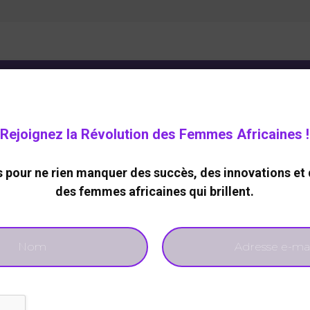
ELOPPEMENT DURABLE
CARRIERE
TECHNOLOGIES
Rejoignez la Révolution des Femmes Africaines !
É
DE
pour ne rien manquer des succès, des innovations et 
mmes, Paix et
des femmes africaines qui brillent.
cueille la 6ᵉ session
orcement de la