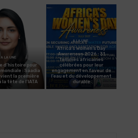
A LA UNE
Africa’s Women’s Day
Awareness 2026 : 31
A LA UNE
femmes africaines
e d’histoire pour
célébrées pour leur
n mondiale : Saadia
engagement en faveur de
evient la première
l’eau et du développement
la tête de l’IATA
durable