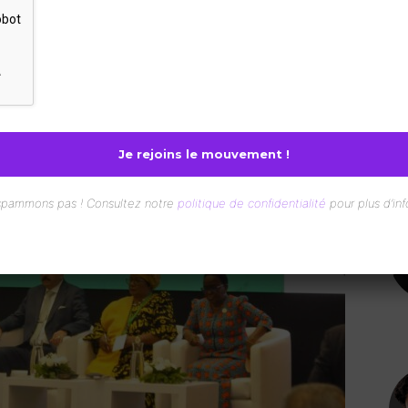
1314
0
nterest
WhatsApp
spammons pas ! Consultez notre
politique de confidentialité
pour plus d’inf