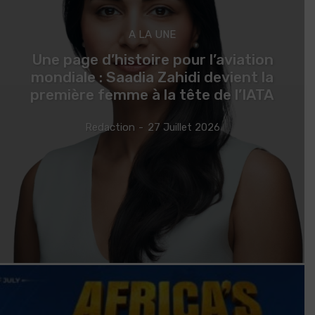
A LA UNE
Une page d’histoire pour l’aviation
mondiale : Saadia Zahidi devient la
première femme à la tête de l’IATA
Redaction
-
27 Juillet 2026