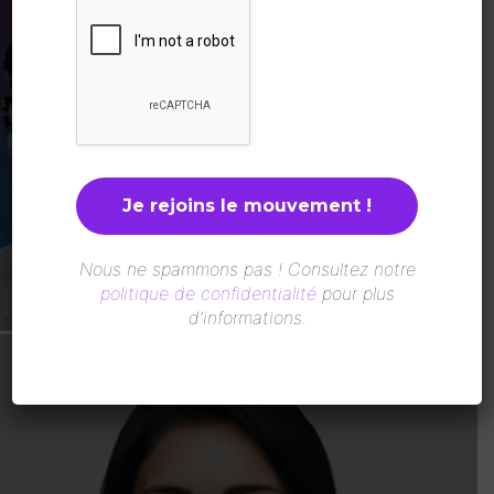
Sénégal : La Plateforme des Femmes
pour la Paix en Casamance distinguée
par le Prix ICIP 2026
LesAfricaines
-
5 Août 2026
Nous ne spammons pas ! Consultez notre
politique de confidentialité
pour plus
d’informations.