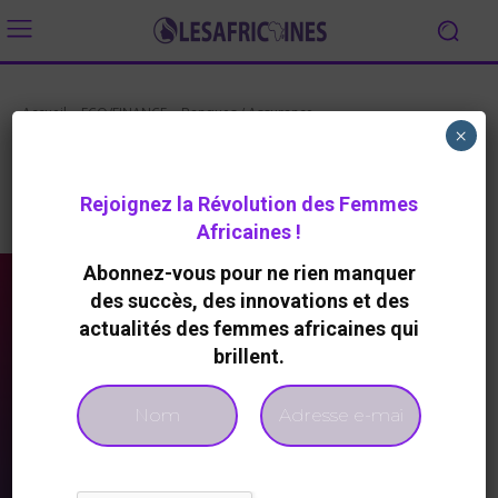
Accueil
ECO/FINANCE
Banques / Assurance
×
Banques / Assurance
Rejoignez la Révolution des Femmes
Banques / Assurance
Entrepreneuriat
FinTech
Africaines !
Abonnez-vous pour ne rien manquer
des succès, des innovations et des
actualités des femmes africaines qui
brillent.
A LA UNE