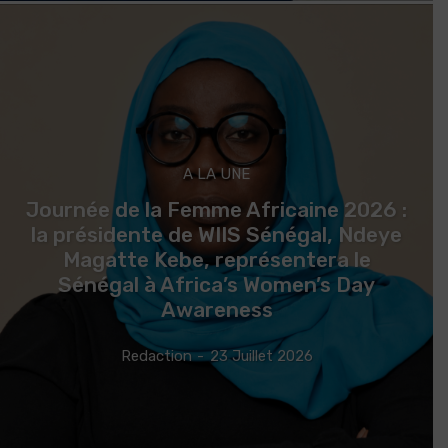
A LA UNE
Journée de la Femme Africaine 2026 :
la présidente de WIIS Sénégal, Ndeye
Magatte Kebe, représentera le
Sénégal à Africa’s Women’s Day
Awareness
Redaction
-
23 Juillet 2026