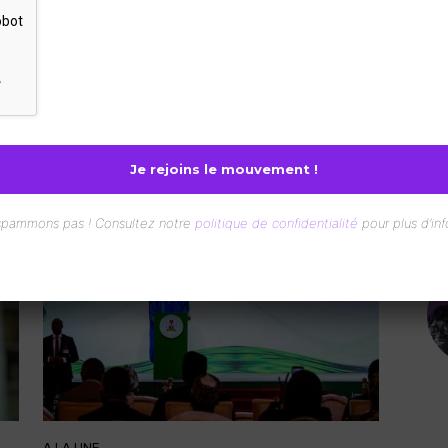
adia Zahidi devient la
célébrées pour leur
mière femme à la tête
engagement en faveu
de l’IATA
de l’eau et du
développement durab
Redaction
-
27 Juillet 2026
Redaction
-
23 Juillet 2026
spammons pas ! Consultez notre
politique de confidentialité
pour plus d’inf
DE
A LA UNE