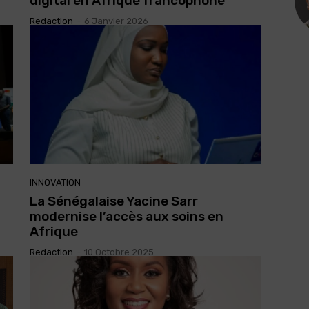
digital en Afrique francophone
Redaction
-
6 Janvier 2026
INNOVATION
d
La Sénégalaise Yacine Sarr
modernise l’accès aux soins en
Afrique
Redaction
-
10 Octobre 2025