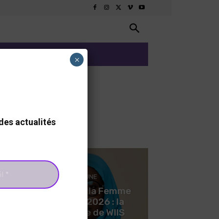
ARTS ET CULTURE
×
des actualités
A LA UNE
y
Journée de la Femme
Africaine 2026 : la
présidente de WIIS