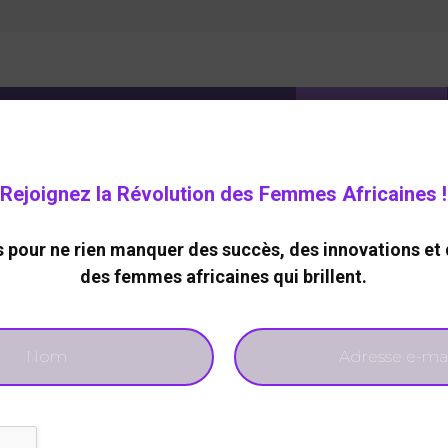
ELOPPEMENT DURABLE
CARRIERE
TECHNOLOGIES
Rejoignez la Révolution des Femmes Africaines !
pour ne rien manquer des succès, des innovations et 
coms
des femmes africaines qui brillent.
A LA UNE
A LA UNE
Africa’s Women’s Da
 page d’histoire pour
Awareness 2026 : 31
l’aviation mondiale :
femmes africaines