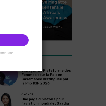
Sénégal, Ndeye Magatte
r
Kebe, représentera le
Sénégal à Africa’s
le
Women’s Day Awareness
Redaction
-
23 Juillet 2026
ormations.
RNIERS ARTICLES
A LA UNE
Sénégal : La Plateforme des
Femmes pour la Paix en
Casamance distinguée par
le Prix ICIP 2026
A LA UNE
Une page d’histoire pour
l’aviation mondiale : Saadia