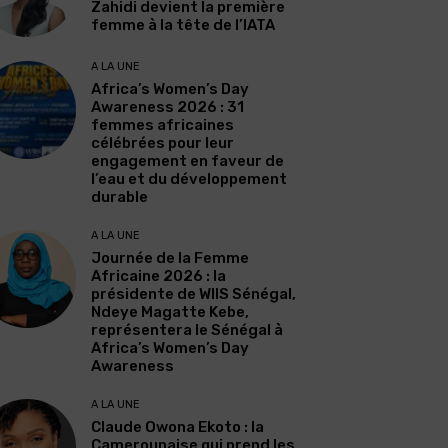
Zahidi devient la première
femme à la tête de l’IATA
A LA UNE
Africa’s Women’s Day
Awareness 2026 : 31
femmes africaines
célébrées pour leur
engagement en faveur de
l’eau et du développement
durable
A LA UNE
Journée de la Femme
Africaine 2026 : la
présidente de WIIS Sénégal,
Ndeye Magatte Kebe,
représentera le Sénégal à
Africa’s Women’s Day
Awareness
A LA UNE
Claude Owona Ekoto : la
Camerounaise qui prend les