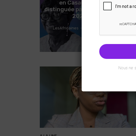
en Casamance
Sa
distinguée par le Prix ICIP
pre
2026
LesAfricaines
-
5 Août 2026
Nous ne 
A LA UNE