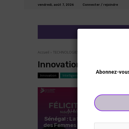
vendredi, août 7, 2026
Connecter / rejoindre
ECO/FINANCE
DEV
Accueil
TECHNOLOGIES
Innovation
Innovation
Abonnez-vous 
Innovation
Intelligence Artificielle
Start up
Télé
A LA UNE
Sénégal : La Plateforme
Une
des Femmes pour la Paix