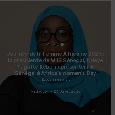
A LA UNE
Journée de la Femme Africaine 2026 :
la présidente de WIIS Sénégal, Ndeye
Magatte Kebe, représentera le
Sénégal à Africa’s Women’s Day
Awareness
Redaction
-
23 Juillet 2026