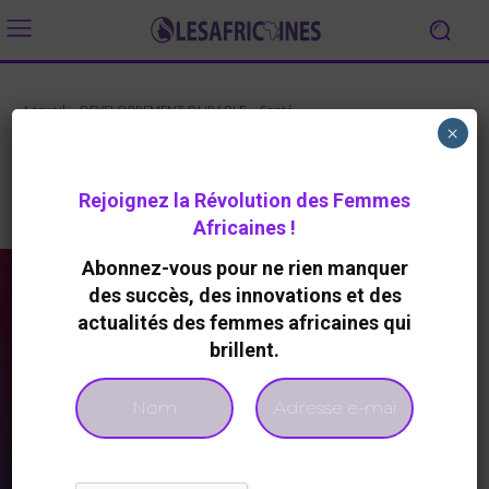
Accueil
DEVELOPPEMENT DURABLE
Santé
×
Santé
Rejoignez la Révolution des Femmes
Agenda Femme- Paix - Sécurité
Climat
Education
Africaines !
Abonnez-vous pour ne rien manquer
des succès, des innovations et des
actualités des femmes africaines qui
brillent.
A LA UNE