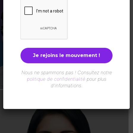
Sénégal : La Plateforme des Femmes
pour la Paix en Casamance distinguée
par le Prix ICIP 2026
LesAfricaines
-
5 Août 2026
Nous ne spammons pas ! Consultez notre
politique de confidentialité
pour plus
d’informations.