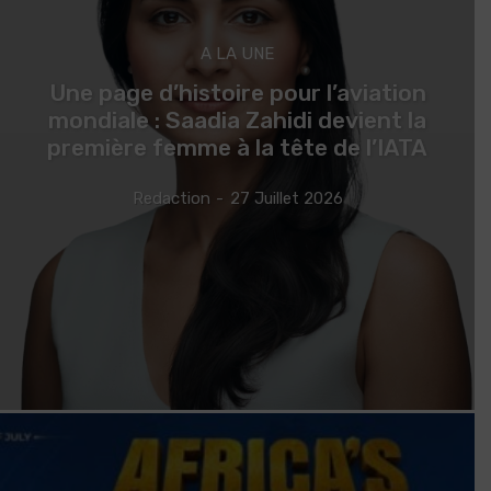
A LA UNE
Une page d’histoire pour l’aviation
mondiale : Saadia Zahidi devient la
première femme à la tête de l’IATA
Redaction
-
27 Juillet 2026