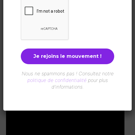
Leadership et esprit d’entreprise des femmes en Afrique :
combler le fossé) lors quatorzième édition du Forum MEDays à
Tanger, du 02 au 5 novembre 2022 sous le thème « sous le
thème « De crises en crises : vers un nouvel ordre international
».
L’édition 2022 avait enregistré la présence de plus de 5000
participants et de près de 230 intervenants de haut niveau,
parmi lesquels des Chefs d’Etat et de Gouvernement, des
décideurs politiques, des chefs de grandes entreprises
Nous ne spammons pas ! Consultez notre
internationales et des personnalités étrangères de premier
politique de confidentialité
pour plus
plan.
d’informations.