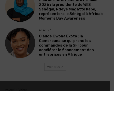
Journée de la Femme Africaine
2026 : la présidente de WIIS
Sénégal, Ndeye Magatte Kebe,
représentera le Sénégal à Africa’s
Women’s Day Awareness
A LA UNE
Claude Owona Ekoto : la
Camerounaise qui prend les
commandes de la SFI pour
accélérer le financement des
entreprises en Afrique
Voir plus