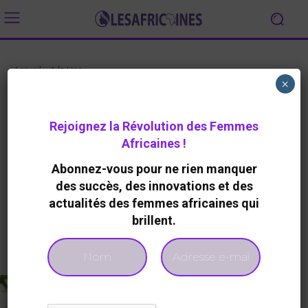
Accueil
A la Une
×
A LA UNE
DEVELOPPEMENT DURABLE
Vers le lancement d’une
Rejoignez la Révolution des Femmes
plateforme africaine de soutien
Africaines !
à l’agriculture pour les femmes
Abonnez-vous pour ne rien manquer
rurales
des succès, des innovations et des
By
Redaction
976
0
24 Octobre 2023
actualités des femmes africaines qui
brillent.
Facebook
Twitter