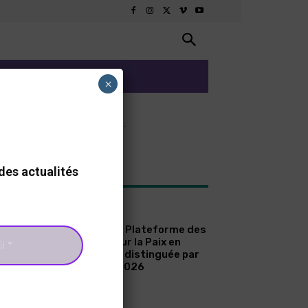
ARTS ET CULTURE
×
- Advertisement -
des actualités
TEST ARTICLES
A LA UNE
Sénégal : La Plateforme des
Femmes pour la Paix en
Casamance distinguée par
le Prix ICIP 2026
A LA UNE