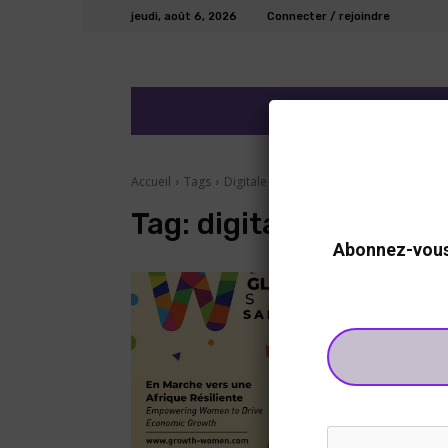
jeudi, août 6, 2026
Connecter / rejoindre
ECO/FINANCE
DEV
Accueil
Tags
Digitale
Tag:
digitale
Abonnez-vous 