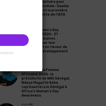
Une page d’histoire pour
l’aviation mondiale : Saadia
Zahidi devient la première
femme à la tête de l’IATA
A LA UNE
Africa’s Women’s Day
Awareness 2026 : 31
femmes africaines
célébrées pour leur
engagement en faveur de
l’eau et du développement
ormations.
durable
A LA UNE
Journée de la Femme
Africaine 2026 : la
présidente de WIIS Sénégal,
Ndeye Magatte Kebe,
représentera le Sénégal à
Africa’s Women’s Day
Awareness
A LA UNE