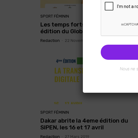
SPORT FÉMININ
Les temps forts de la deuxième
édition du Global Women Summit
Redaction
-
22 Novembre 2021
Nous ne 
SPORT FÉMININ
Dakar abrite la 4eme édition du
SIPEN, les 16 et 17 avril
Redaction
-
27 Mars 2019