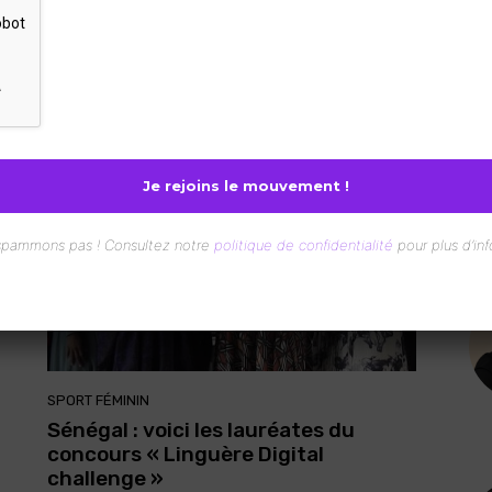
SPORT FÉMININ
Dakar accueille « La Journée de la
Femme Digitale » les 13 et 14 juin
Redaction
-
22 Mai 2019
spammons pas ! Consultez notre
politique de confidentialité
pour plus d’inf
SPORT FÉMININ
Sénégal : voici les lauréates du
concours « Linguère Digital
challenge »