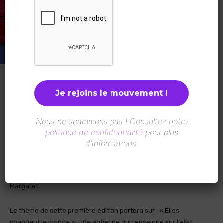
Pour la première fois, une Journée de la femme digitale se
tiendra en Afrique. L’événement aura lieu le 13 juin 2019, à
Dakar. Selon Delphine Remy-Boutang fondatrice et CEO de The
Bureau, et co-organisatrice de « la Journée de la femme
Nous ne spammons pas ! Consultez notre
digitale africaine sera l’occasion de distinguer et récompenser
politique de confidentialité
pour plus
la femme africaine qui se serait mieux distinguée dans
d’informations.
l’écosystème digital africain par des actions à fort import socio-
économique. » Celle-ci sera choisie par un jury au terme d’une
sélection de sept femmes. La gagnante recevra le trophée
Margaret.
Le thème de cette première édition portera sur : « Elles
changent le monde ». Une antienne qui renseigne sur l’état