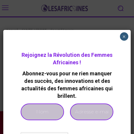
Accueil
SANTE / SPORT
Sport Féminin
×
SPORT FÉMININ
Le Sénégal va accueillir la
Rejoignez la Révolution des Femmes
première édition du trophée de
Africaines !
la femme africaine digitale
Abonnez-vous pour ne rien manquer
By
Redaction
806
0
2 Février 2019
des succès, des innovations et des
actualités des femmes africaines qui
brillent.
Facebook
Twitter