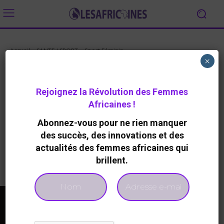
Accueil
SANTE / SPORT
Sport Féminin
×
SPORT FÉMININ
Dakar accueille « La Journée de
Rejoignez la Révolution des Femmes
la Femme Digitale » les 13 et 14
Africaines !
juin
Abonnez-vous pour ne rien manquer
By
Redaction
724
0
22 Mai 2019
des succès, des innovations et des
actualités des femmes africaines qui
brillent.
Facebook
Twitter