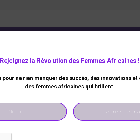
ELOPPEMENT DURABLE
CARRIERE
TECHNOLOGIES
Rejoignez la Révolution des Femmes Africaines !
DE
pour ne rien manquer des succès, des innovations et 
iné-Diakhaté, nommée
des femmes africaines qui brillent.
et Adjoint du
u Diomaye Faye
1153
0