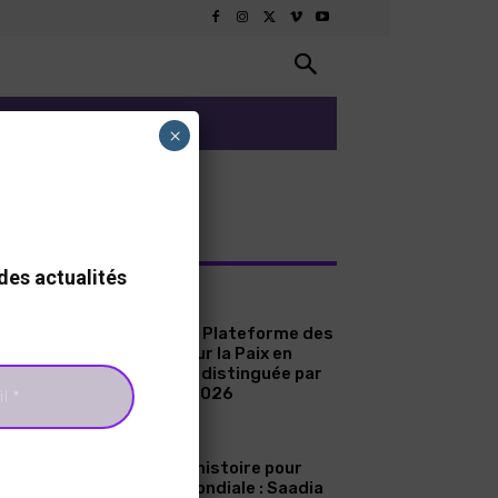
ARTS ET CULTURE
×
RNIERS ARTICLES
des actualités
A LA UNE
Sénégal : La Plateforme des
Femmes pour la Paix en
Casamance distinguée par
le Prix ICIP 2026
A LA UNE
Une page d’histoire pour
l’aviation mondiale : Saadia