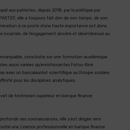
pel aux patriotes, depuis 2018, par la politique par
 PASTEF, elle a toujours fait don de son temps, de son
omination à ce poste d’une haute importance est donc
que incarnée, de l’engagement sincère et désintéressé au
 remarquable, construite sur une formation académique
utes aussi variées qu’enrichissantes.Fatou-Kiné
 avec un baccalauréat scientifique au Groupe scolaire
finité pour les disciplines analytiques.
evet de technicien supérieur en banque finance
rofondir ses connaissances, elle s’est dirigée vers
écroché une Licence professionnelle en banque finance