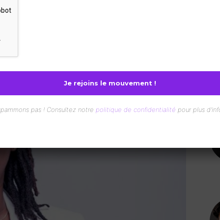
nterest
WhatsApp
spammons pas ! Consultez notre
politique de confidentialité
pour plus d’inf