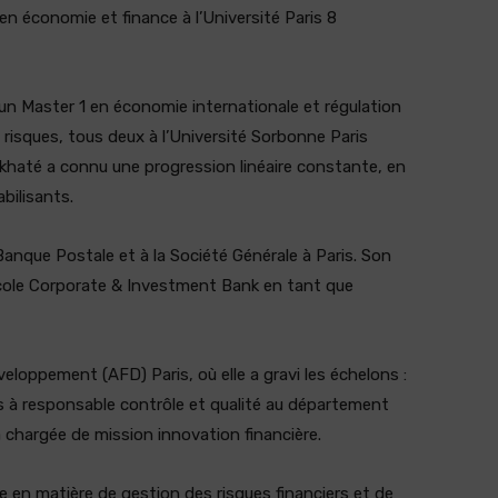
n économie et finance à l’Université Paris 8
c un Master 1 en économie internationale et régulation
risques, tous deux à l’Université Sorbonne Paris
akhaté a connu une progression linéaire constante, en
bilisants.
 Banque Postale et à la Société Générale à Paris. Son
icole Corporate & Investment Bank en tant que
veloppement (AFD) Paris, où elle a gravi les échelons :
s à responsable contrôle et qualité au département
 chargée de mission innovation financière.
 en matière de gestion des risques financiers et de