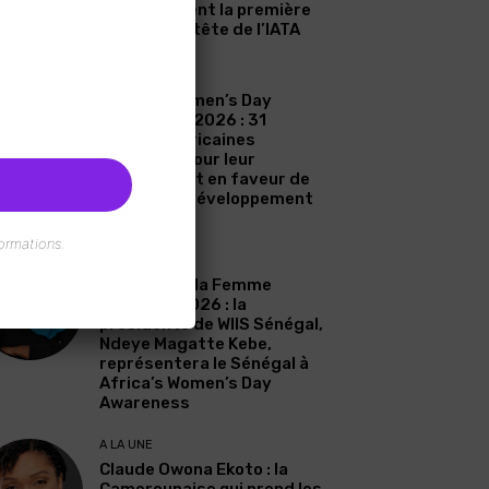
Zahidi devient la première
femme à la tête de l’IATA
A LA UNE
Africa’s Women’s Day
Awareness 2026 : 31
femmes africaines
célébrées pour leur
engagement en faveur de
l’eau et du développement
durable
ormations.
A LA UNE
Journée de la Femme
Africaine 2026 : la
présidente de WIIS Sénégal,
Ndeye Magatte Kebe,
représentera le Sénégal à
Africa’s Women’s Day
Awareness
A LA UNE
Claude Owona Ekoto : la
Camerounaise qui prend les