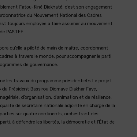
itablement Fatou-Kiné Diakhaté, c’est son engagement
Coordonnatrice du Mouvement National des Cadres
 s’est toujours employée à faire assumer au mouvement
l de PASTEF.
pora qu’elle a piloté de main de maître, coordonnant
cadres à travers le monde, pour accompagner le parti
 programmes de gouvernance.
é les travaux du programme présidentiel « Le projet
» du Président Bassirou Diomaye Diakhar Faye,
gériale, d’organisation, d’animation et de résilience.
alité de secrétaire nationale adjointe en charge de la
éparties sur quatre continents, orchestrant des
 parti, à défendre les libertés, la démocratie et l’État de