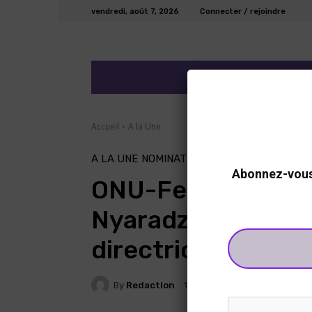
vendredi, août 7, 2026
Connecter / rejoindre
ECO/FINANCE
DEV
Accueil
A la Une
A LA UNE
NOMINATION
Abonnez-vous 
ONU-Femmes : la
Nyaradzayi Gumb
directrice exécuti
By
Redaction
13 Janvier 2024