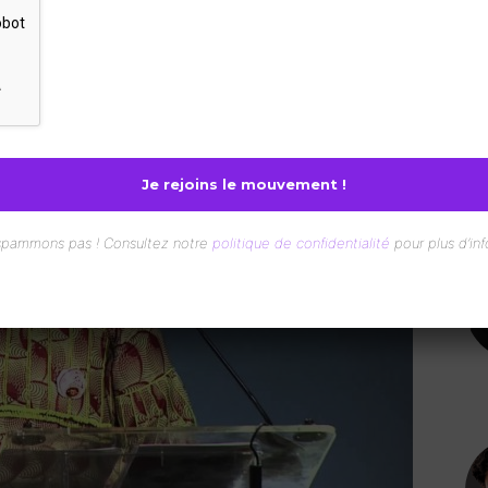
nterest
WhatsApp
spammons pas ! Consultez notre
politique de confidentialité
pour plus d’inf