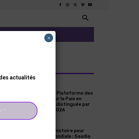
ARTS ET CULTURE
×
RNIERS ARTICLES
des actualités
A LA UNE
Sénégal : La Plateforme des
Femmes pour la Paix en
Casamance distinguée par
le Prix ICIP 2026
A LA UNE
Une page d’histoire pour
l’aviation mondiale : Saadia