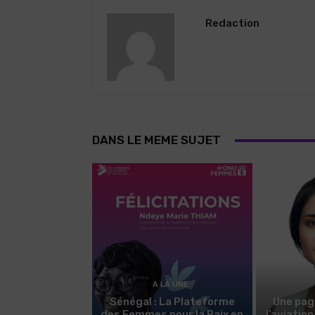
Redaction
DANS LE MEME SUJET
A LA UNE
Sénégal : La Plateforme
Une pag
des Femmes pour la Paix en
l’aviatio