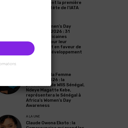
Zahidi devient la première
femme à la tête de l’IATA
A LA UNE
Africa’s Women’s Day
Awareness 2026 : 31
femmes africaines
célébrées pour leur
engagement en faveur de
l’eau et du développement
durable
ormations.
A LA UNE
Journée de la Femme
Africaine 2026 : la
présidente de WIIS Sénégal,
Ndeye Magatte Kebe,
représentera le Sénégal à
Africa’s Women’s Day
Awareness
A LA UNE
Claude Owona Ekoto : la
Camerounaise qui prend les