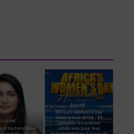
A LA UNE
Africa’s Women’s Day
Awareness 2026 : 31
A LA UNE
femmes africaines
e d’histoire pour
célébrées pour leur
n mondiale : Saadia
engagement en faveur de