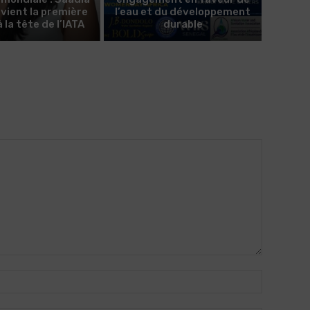
evient la première
l’eau et du développement
la tête de l’IATA
durable
Nom
:*