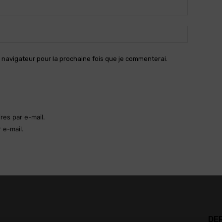
Email
:*
Site
:
 navigateur pour la prochaine fois que je commenterai.
es par e-mail.
 e-mail.