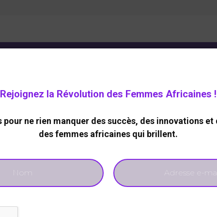
ELOPPEMENT DURABLE
CARRIERE
TECHNOLOGIES
Rejoignez la Révolution des Femmes Africaines !
DE
pour ne rien manquer des succès, des innovations et 
 Zimbabwéenne
des femmes africaines qui brillent.
onzvanda nommée
ve adjointe
827
0