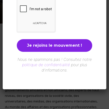
Lomé Peace and Security Forum 2023 a ouvert officiellement
ses portes samedi 21 octobre dans la capitale togolaise.
Cette première édition se tient sous le thème : « Comment
renforcer les transitions politiques vers une gouvernance
Nous ne spammons pas ! Consultez notre
démocratique en Afrique » vise le renforcement des transitions
politique de confidentialité
pour plus
politiques vers une gouvernance démocratique en Afrique.
d’informations.
La rencontre est initiée par le Togo en collaboration avec
l’Union africaine et l’ONU. Elle réunit des représentants de
gouvernements africains et non africains, des experts de haut
niveau, des organisations de la société civile, des
universitaires, des médias, des organisations internationales,
du monde des affaires et des organisations professionnelles.