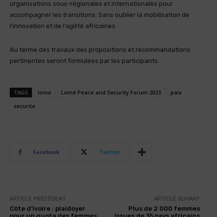
organisations sous-régionales et internationales pour
accompagner les transitions. Sans oublier la mobilisation de
l’innovation et de l’agilité africaines.
Au terme des travaux des propositions et recommandations
pertinentes seront formulées par les participants.
TAGS
lome
Lomé Peace and Security Forum 2023
paix
securite
Facebook
Twitter
ARTICLE PRÉCÉDENT
ARTICLE SUIVANT
Côte d’Ivoire : plaidoyer
Plus de 2 000 femmes
pour un quota des femmes
issues de 35 pays africains