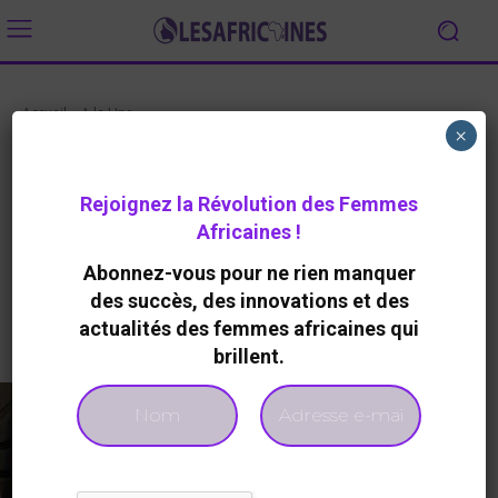
Accueil
A la Une
×
A LA UNE
Retour sur le Forum de Lomé sur
Rejoignez la Révolution des Femmes
la Paix et la sécurité
Africaines !
By
Redaction
1029
0
22 Octobre 2023
Abonnez-vous pour ne rien manquer
des succès, des innovations et des
actualités des femmes africaines qui
Facebook
Twitter
brillent.