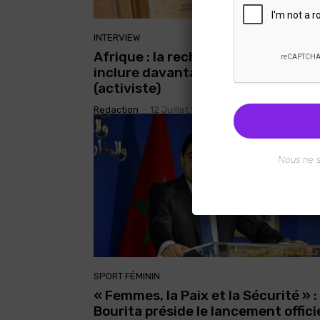
INTERVIEW
Afrique : la recherche de la paix do
inclure davantage de femmes
(activiste)
Redaction
-
12 Juillet 2023
Nous ne 
SPORT FÉMININ
« Femmes, la Paix et la Sécurité » :
Bourita préside le lancement offici