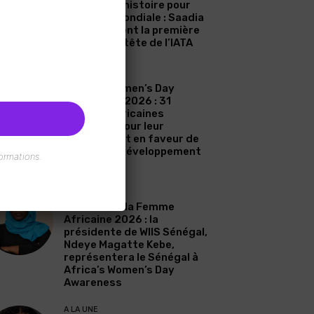
Une page d’histoire pour
l’aviation mondiale : Saadia
Zahidi devient la première
femme à la tête de l’IATA
A LA UNE
Africa’s Women’s Day
Awareness 2026 : 31
femmes africaines
célébrées pour leur
engagement en faveur de
l’eau et du développement
ormations.
durable
A LA UNE
Journée de la Femme
Africaine 2026 : la
présidente de WIIS Sénégal,
Ndeye Magatte Kebe,
représentera le Sénégal à
Africa’s Women’s Day
Awareness
A LA UNE