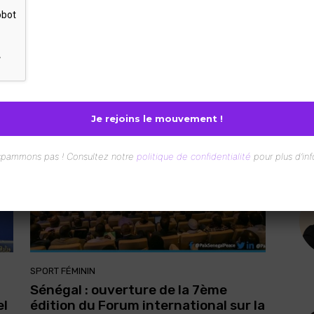
SPORT FÉMININ
it
Afrique de l’Ouest : WANEP se
penche sur le renforcement des
relations entre l’État et les citoyens
Redaction
-
21 Mars 2023
spammons pas ! Consultez notre
politique de confidentialité
pour plus d’inf
SPORT FÉMININ
Sénégal : ouverture de la 7ème
el
édition du Forum international sur la