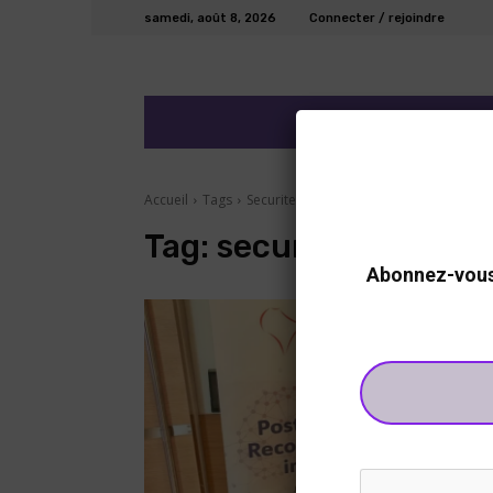
samedi, août 8, 2026
Connecter / rejoindre
ECO/FINANCE
DEV
Accueil
Tags
Securite
Tag:
securite
Abonnez-vous 