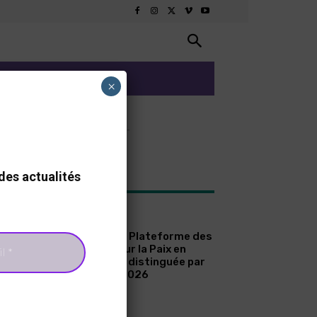
ARTS ET CULTURE
×
- Advertisement -
des actualités
TEST ARTICLES
A LA UNE
Sénégal : La Plateforme des
Femmes pour la Paix en
Casamance distinguée par
le Prix ICIP 2026
A LA UNE