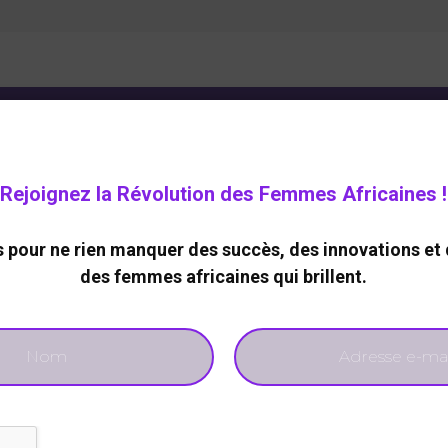
ELOPPEMENT DURABLE
CARRIERE
TECHNOLOGIES
Rejoignez la Révolution des Femmes Africaines !
DE
pour ne rien manquer des succès, des innovations et 
ationale de la femme :
des femmes africaines qui brillent.
ux se mobilise
646
0
nterest
WhatsApp