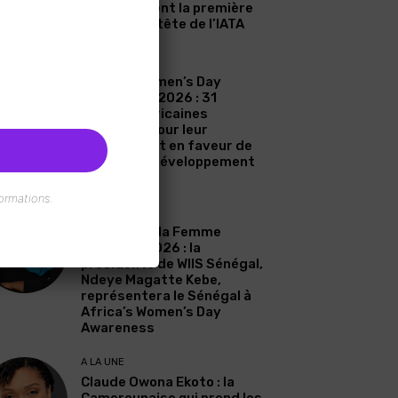
Zahidi devient la première
femme à la tête de l’IATA
A LA UNE
Africa’s Women’s Day
Awareness 2026 : 31
femmes africaines
célébrées pour leur
engagement en faveur de
l’eau et du développement
durable
ormations.
A LA UNE
Journée de la Femme
Africaine 2026 : la
présidente de WIIS Sénégal,
Ndeye Magatte Kebe,
représentera le Sénégal à
Africa’s Women’s Day
Awareness
A LA UNE
Claude Owona Ekoto : la
Camerounaise qui prend les