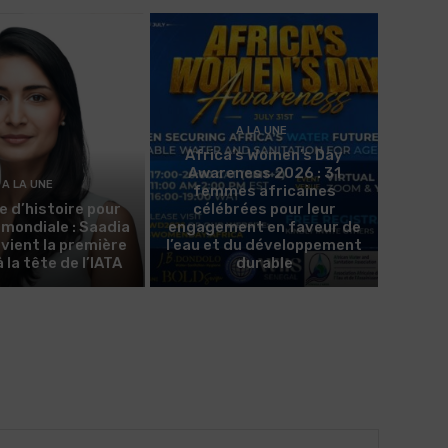
A LA UNE
Africa’s Women’s Day
Awareness 2026 : 31
A LA UNE
femmes africaines
e d’histoire pour
célébrées pour leur
n mondiale : Saadia
engagement en faveur de
evient la première
l’eau et du développement
la tête de l’IATA
durable