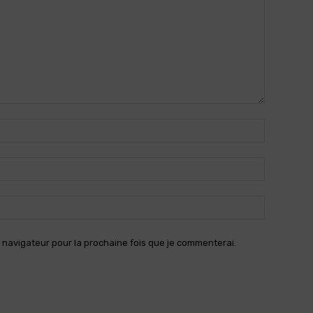
Nom
:*
Email
:*
Site
:
 navigateur pour la prochaine fois que je commenterai.