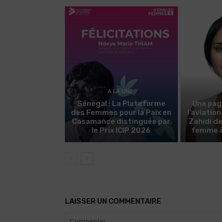
A LA UNE
Sénégal : La Plateforme
Une pag
des Femmes pour la Paix en
l’aviatio
Casamance distinguée par
Zahidi d
le Prix ICIP 2026
femme à 
LAISSER UN COMMENTAIRE