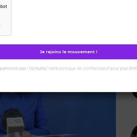
spammons pas ! Consultez notre
politique de confidentialité
pour plus d’inf