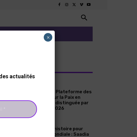
ARTS ET CULTURE
×
RNIERS ARTICLES
des actualités
A LA UNE
Sénégal : La Plateforme des
Femmes pour la Paix en
Casamance distinguée par
le Prix ICIP 2026
A LA UNE
Une page d’histoire pour
l’aviation mondiale : Saadia