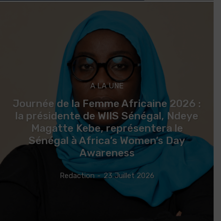
A LA UNE
Journée de la Femme Africaine 2026 :
la présidente de WIIS Sénégal, Ndeye
Magatte Kebe, représentera le
Sénégal à Africa’s Women’s Day
Awareness
Redaction
-
23 Juillet 2026