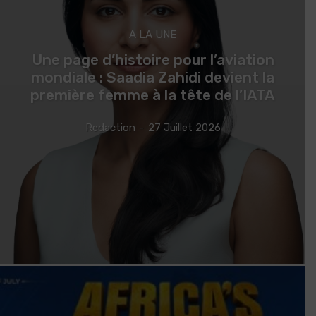
A LA UNE
Une page d’histoire pour l’aviation
mondiale : Saadia Zahidi devient la
première femme à la tête de l’IATA
Redaction
-
27 Juillet 2026