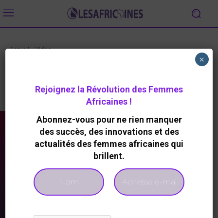
Accueil
Vidéo
×
Vidéo
Rejoignez la Révolution des Femmes
A la Une
Africaine à la Une
AGENDA
ARTS ET CULTURE
Africaines !
Abonnez-vous pour ne rien manquer
des succès, des innovations et des
actualités des femmes africaines qui
brillent.
A LA UNE