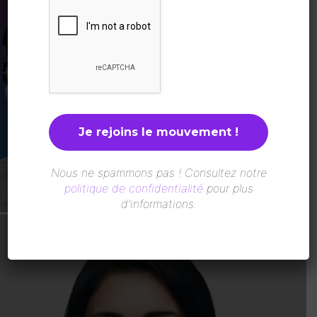
Sénégal : La Plateforme des Femmes
pour la Paix en Casamance distinguée
par le Prix ICIP 2026
LesAfricaines
-
5 Août 2026
Nous ne spammons pas ! Consultez notre
politique de confidentialité
pour plus
d’informations.