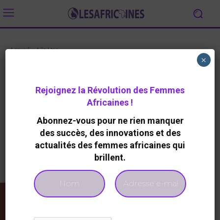
Accueil
A la Une
×
A LA UNE
AFRICAINE À LA UNE
INTERVIEW
Fatou Boye : la Sénégalaise qui
Rejoignez la Révolution des Femmes
révolutionne l’apprentissage de
Africaines !
l’anglais pour les wolofophones
Abonnez-vous pour ne rien manquer
By
LesAfricaines
449
0
18 Mai 2026
des succès, des innovations et des
actualités des femmes africaines qui
brillent.
Facebook
Twitter