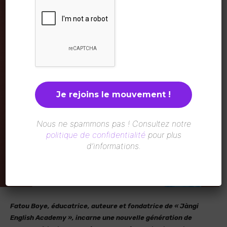
Nous ne spammons pas ! Consultez notre
politique de confidentialité
pour plus
d’informations.
Fatou Boye, éducatrice, auteure et fondatrice de « Jàngi
English Academy », incarne une nouvelle génération de