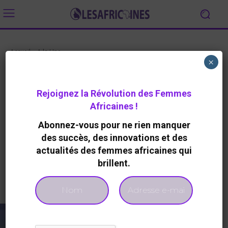
Accueil
A la Une
×
A LA UNE
ECO/FINANCE
BANQUES / ASSURANCE
Nigeria : lancement d’une
Rejoignez la Révolution des Femmes
application mobile pour
Africaines !
renforcer l’autonomisation
Abonnez-vous pour ne rien manquer
économique des femmes
des succès, des innovations et des
By
Redaction
446
0
10 Février 2026
actualités des femmes africaines qui
brillent.
Facebook
Twitter