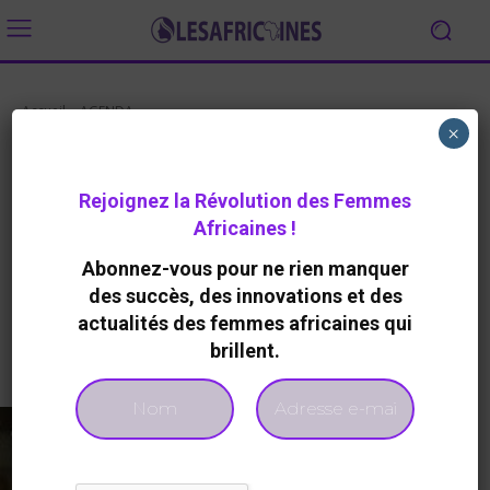
Accueil
AGENDA
×
AGENDA
Casablanca accueillera « The
Rejoignez la Révolution des Femmes
Bridge », un grand rendez-vous
Africaines !
de l’entrepreneuriat africain
Abonnez-vous pour ne rien manquer
By
Redaction
181
0
2 Juin 2026
des succès, des innovations et des
actualités des femmes africaines qui
brillent.
Facebook
Twitter