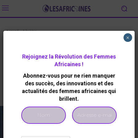
Accueil
A la Une
×
A LA UNE
TECHNOLOGIES
La Fondation Mastercard offre
Rejoignez la Révolution des Femmes
$15 000 aux startups africaines
Africaines !
By
Redaction
478
0
26 Février 2026
Abonnez-vous pour ne rien manquer
des succès, des innovations et des
actualités des femmes africaines qui
Facebook
Twitter
brillent.