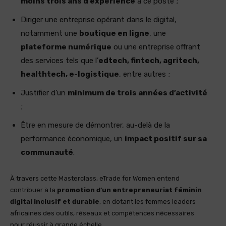
moins trois ans d’expérience
à ce poste ;
Diriger une entreprise opérant dans le digital,
notamment une
boutique en ligne
, une
plateforme numérique
ou une entreprise offrant
des services tels que l’
edtech, fintech, agritech,
healthtech, e-logistique
, entre autres ;
Justifier d’un
minimum de trois années d’activité
;
Être en mesure de démontrer, au-delà de la
performance économique, un
impact positif sur sa
communauté
.
À travers cette Masterclass, eTrade for Women entend
contribuer à la
promotion d’un entrepreneuriat féminin
digital inclusif et durable
, en dotant les femmes leaders
africaines des outils, réseaux et compétences nécessaires
pour réussir à grande échelle.