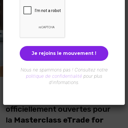
Nous ne spammons pas ! Consultez notre
politique de confidentialité
pour plus
d’informations.
Les candidatures sont
officiellement ouvertes pour
la
Masterclass eTrade for