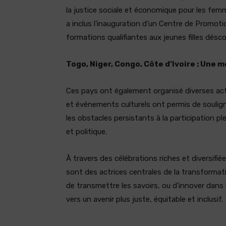
la justice sociale et économique pour les femm
a inclus l’inauguration d’un Centre de Promotio
formations qualifiantes aux jeunes filles désc
Togo, Niger, Congo, Côte d’Ivoire : Une m
Ces pays ont également organisé diverses acti
et événements culturels ont permis de soulign
les obstacles persistants à la participation p
et politique.
À travers des célébrations riches et diversifi
sont des actrices centrales de la transformatio
de transmettre les savoirs, ou d’innover dans l
vers un avenir plus juste, équitable et inclusif.