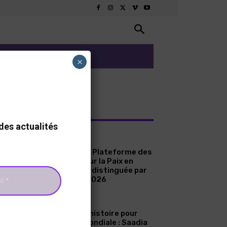
ARTS ET CULTURE
×
RNIERS ARTICLES
des actualités
A LA UNE
Sénégal : La Plateforme des
Femmes pour la Paix en
Casamance distinguée par
le Prix ICIP 2026
A LA UNE
Une page d’histoire pour
l’aviation mondiale : Saadia