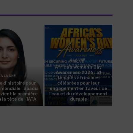
A LA UNE
Africa’s Women’s Day
Awareness 2026 : 31
A LA UNE
femmes africaines
e d’histoire pour
célébrées pour leur
n mondiale : Saadia
engagement en faveur de
evient la première
l’eau et du développement
la tête de l’IATA
durable