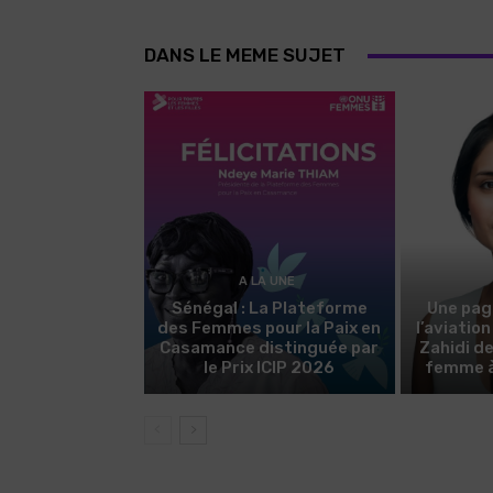
DANS LE MEME SUJET
A LA UNE
Sénégal : La Plateforme
Une pag
des Femmes pour la Paix en
l’aviatio
Casamance distinguée par
Zahidi d
le Prix ICIP 2026
femme à 