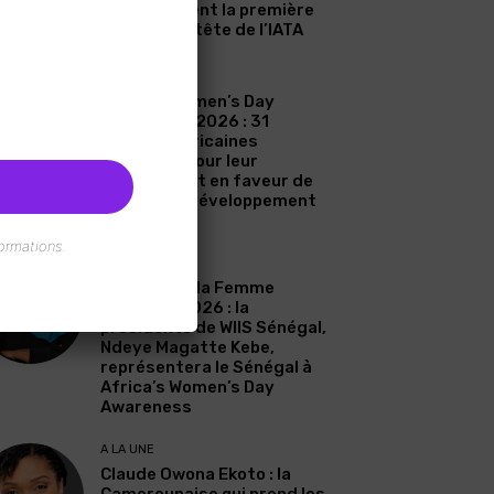
Zahidi devient la première
femme à la tête de l’IATA
A LA UNE
Africa’s Women’s Day
Awareness 2026 : 31
femmes africaines
célébrées pour leur
engagement en faveur de
l’eau et du développement
durable
ormations.
A LA UNE
Journée de la Femme
Africaine 2026 : la
présidente de WIIS Sénégal,
Ndeye Magatte Kebe,
représentera le Sénégal à
Africa’s Women’s Day
Awareness
A LA UNE
Claude Owona Ekoto : la
Camerounaise qui prend les