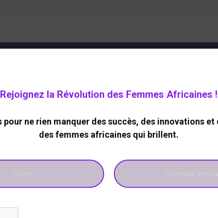
ELOPPEMENT DURABLE
CARRIERE
TECHNOLOGIES
Rejoignez la Révolution des Femmes Africaines !
DE
pour ne rien manquer des succès, des innovations et 
ence et leadership des
des femmes africaines qui brillent.
 au cœur de la
440
0