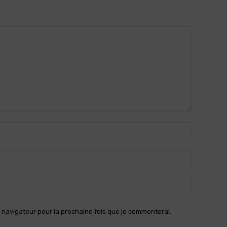
Nom
:*
Email
:*
Site
:
 navigateur pour la prochaine fois que je commenterai.