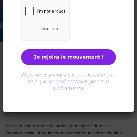
Mme Fatima Camara ministre de la Pêche et de l’Économie
maritime de la guinée vient d’être élue présidente de la
Conférence Ministérielle sur la Coopération Halieutique entre
Nous ne spammons pas ! Consultez notre
les États Africains Riverains de l’Océan Atlantique (COMHAFAT),
politique de confidentialité
pour plus
pour la période 2025-2027.
d’informations.
Elle a été lors de la 11ème session ordinaire de la Conférence
des ministres de la COMHAFAT tenue à Abidjan les 23 et 24 avril
derniers.
Lors d’une conférence de presse tenue mardi dernier à
Conakry, la ministre guinéenne a déclaré que « cette élection