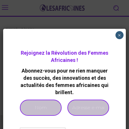
Accueil
A la Une
×
A LA UNE
SANTE / SPORT
Tanzanie : Lancement du
Rejoignez la Révolution des Femmes
Symposium Régional sur la
Africaines !
Cuisine Propre en Afrique de
Abonnez-vous pour ne rien manquer
l’Est
des succès, des innovations et des
By
Redaction
535
0
8 Mai 2025
actualités des femmes africaines qui
brillent.
Facebook
Twitter