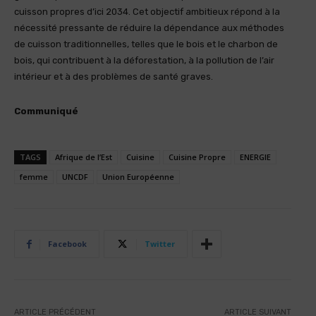
cuisson propres d’ici 2034. Cet objectif ambitieux répond à la
nécessité pressante de réduire la dépendance aux méthodes
de cuisson traditionnelles, telles que le bois et le charbon de
bois, qui contribuent à la déforestation, à la pollution de l’air
intérieur et à des problèmes de santé graves.
Communiqué
TAGS
Afrique de l’Est
Cuisine
Cuisine Propre
ENERGIE
femme
UNCDF
Union Européenne
Facebook
Twitter
ARTICLE PRÉCÉDENT
ARTICLE SUIVANT