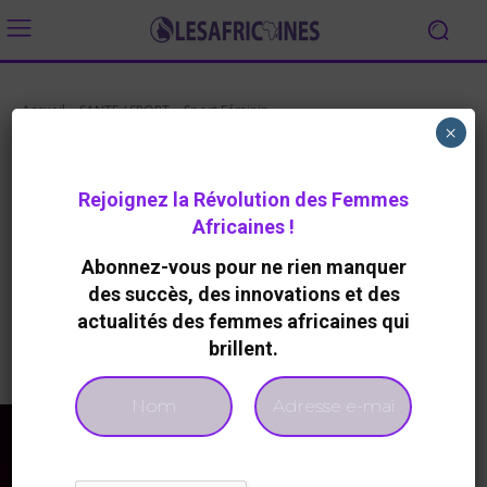
Accueil
SANTE / SPORT
Sport Féminin
×
SPORT FÉMININ
Guinée : le pourcentage des
Rejoignez la Révolution des Femmes
femmes « porté 30 % dans
Africaines !
l’administration publique »
Abonnez-vous pour ne rien manquer
By
Redaction
827
0
21 Septembre 2023
des succès, des innovations et des
actualités des femmes africaines qui
brillent.
Facebook
Twitter