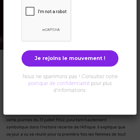
Le Premier ministre, Dr Bernard Goumou a présidé ce lundi 18
septembre 2023, la célébration en différé de la Journée de la
Nous ne spammons pas ! Consultez notre
femme africaine, organisé par les Conseillères nationales de la
politique de confidentialité
pour plus
transition. À l’occasion, le chef du gouvernement a rappelé les
d’informations.
prouesses du CNRD en matière de promotion du genre dans
l’administration publique guinéenne.
À l’entame, Dr Bernard Goumou a indiqué qu’on parle peu de
cette journée du 31 juillet 1962, pourtant hautement
symbolique dans l’histoire récente de l’Afrique. Il explique que
ce jour a vu se réunir pour la première fois les femmes de tout