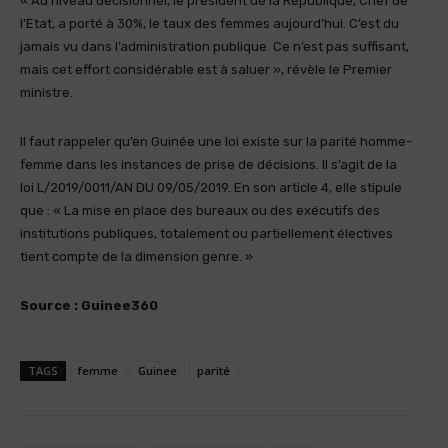
« Au niveau décisionnel, le président de la République, Chef de
l’Etat, a porté à 30%, le taux des femmes aujourd’hui. C’est du
jamais vu dans l’administration publique. Ce n’est pas suffisant,
mais cet effort considérable est à saluer », révèle le Premier
ministre.
Il faut rappeler qu’en Guinée une loi existe sur la parité homme-
femme dans les instances de prise de décisions. Il s’agit de la
loi L/2019/0011/AN DU 09/05/2019. En son article 4, elle stipule
que : « La mise en place des bureaux ou des exécutifs des
institutions publiques, totalement ou partiellement électives
tient compte de la dimension genre. »
Source : Guinee360
TAGS
femme
Guinee
parité