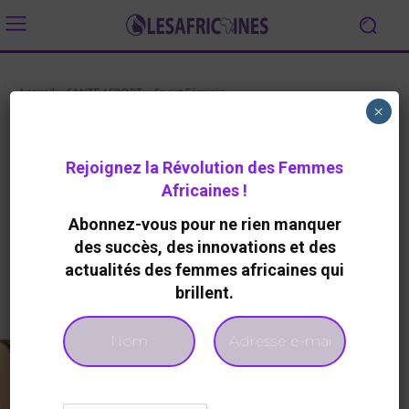
Accueil
SANTE / SPORT
Sport Féminin
×
SPORT FÉMININ
Le Sierra Leone promulgue une
Rejoignez la Révolution des Femmes
loi pour favoriser l’emploi des
Africaines !
femmes
Abonnez-vous pour ne rien manquer
By
Redaction
585
0
23 Janvier 2023
des succès, des innovations et des
actualités des femmes africaines qui
brillent.
Facebook
Twitter