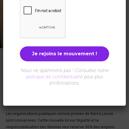
Nous ne spammons pas ! Consultez notre
Une nouvelle loi pour plus d’égalité entre hommes et femmes et
politique de confidentialité
pour plus
pour favoriser l’emploi de ces dernières a été promulgué cette
d’informations.
semaine par le président Julius Maada Bio. Le texte impose à
toutes les organisations sierra-léonaises de réserver 30% de
leurs emplois aux femmes, y compris aux postes de direction.
Les organisations publiques comme privées de Sierra Leone
sont concernées. Cette nouvelle loi sur l’égalité et la
responsabilisation des femmes leur réserve 30% des emplois