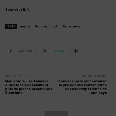
Source : rfi.fr
TAGS
emploi
Femmes
Loi
Sierra Leone
Facebook
Twitter
ARTICLE PRÉCÉDENT
ARTICLE SUIVANT
Mauritanie : les femmes
Souveraineté alimentaire :
élues locales réclament
la présidente tanzanienne
plus de places prochaines
expose l’expérience de
élections
son pays