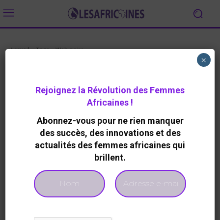
Accueil
Tags
Webinaire
×
Tag:
Webinaire
Rejoignez la Révolution des Femmes
Africaines !
Abonnez-vous pour ne rien manquer
Aucun article à afficher
des succès, des innovations et des
actualités des femmes africaines qui
brillent.
- Advertisement -