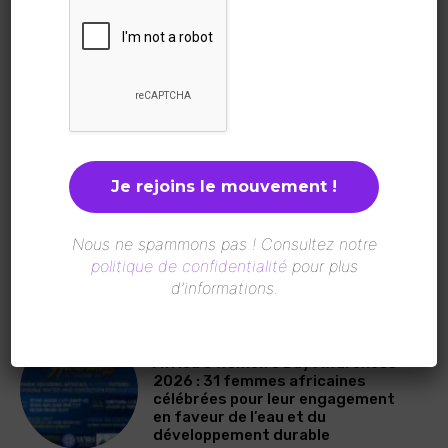
LATEST ARTICLES
A LA UNE
Sénégal : La Plateforme des
Femmes pour la Paix en
Casamance distinguée par le Prix
ICIP 2026
A LA UNE
Une page d’histoire pour l’aviation
Nous ne spammons pas ! Consultez notre
mondiale : Saadia Zahidi devient la
politique de confidentialité
pour plus
première femme à la tête de l’IATA
d’informations.
A LA UNE
Africa’s Women’s Day Awareness
2026 : 31 femmes africaines
célébrées pour leur engagement
en faveur de l’eau et du
développement durable