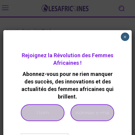
Accueil
Tags
Swedfund
×
Tag:
Swedfund
Rejoignez la Révolution des Femmes
Africaines !
Abonnez-vous pour ne rien manquer
Aucun article à afficher
des succès, des innovations et des
actualités des femmes africaines qui
brillent.
- Advertisement -