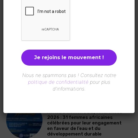
LATEST ARTICLES
A LA UNE
Sénégal : La Plateforme des
Femmes pour la Paix en
Casamance distinguée par le Prix
ICIP 2026
A LA UNE
Une page d’histoire pour l’aviation
Nous ne spammons pas ! Consultez notre
mondiale : Saadia Zahidi devient la
politique de confidentialité
pour plus
première femme à la tête de l’IATA
d’informations.
A LA UNE
Africa’s Women’s Day Awareness
2026 : 31 femmes africaines
célébrées pour leur engagement
en faveur de l’eau et du
développement durable