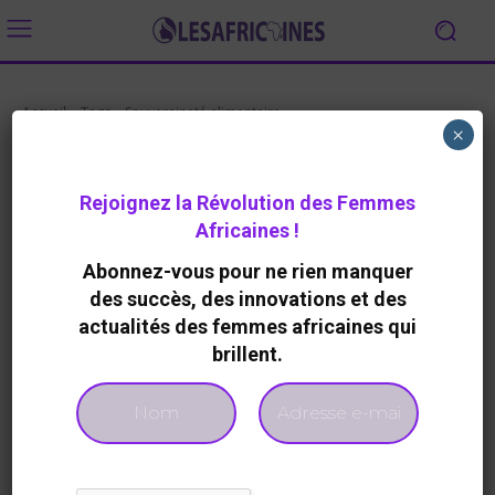
Accueil
Tags
Souveraineté alimentaire
×
Tag:
Souveraineté
alimentaire
Rejoignez la Révolution des Femmes
Africaines !
Abonnez-vous pour ne rien manquer
des succès, des innovations et des
actualités des femmes africaines qui
Aucun article à afficher
brillent.
- Advertisement -