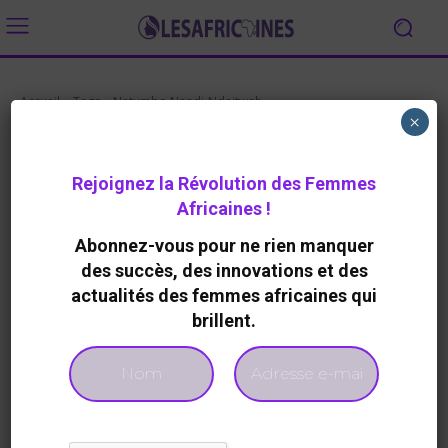
Accueil
Tags
Netumbo Nandi-Ndaitwah
×
Tag:
Netumbo Nandi-
Ndaitwah
Rejoignez la Révolution des Femmes
Africaines !
Abonnez-vous pour ne rien manquer
des succès, des innovations et des
actualités des femmes africaines qui
Aucun article à afficher
brillent.
- Advertisement -