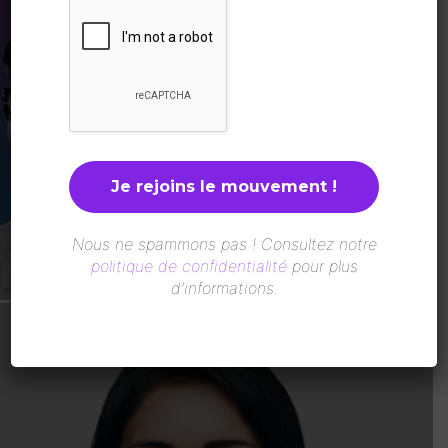
Sénégal : La Plateforme des Femmes
pour la Paix en Casamance distinguée
par le Prix ICIP 2026
LesAfricaines
-
5 Août 2026
Nous ne spammons pas ! Consultez notre
politique de confidentialité
pour plus
d’informations.