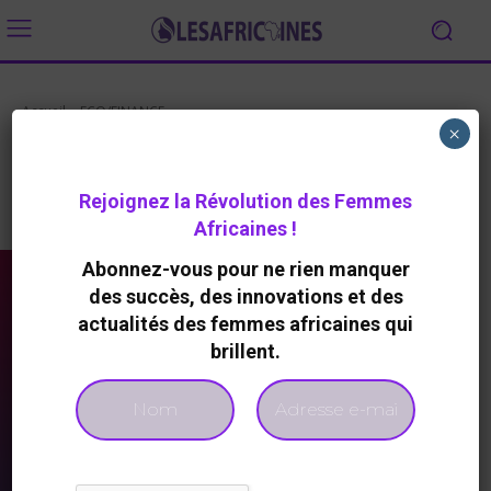
Accueil
ECO/FINANCE
×
ECO/FINANCE
Rejoignez la Révolution des Femmes
Banques / Assurance
Entrepreneuriat
FinTech
Africaines !
Abonnez-vous pour ne rien manquer
des succès, des innovations et des
actualités des femmes africaines qui
brillent.
A LA UNE