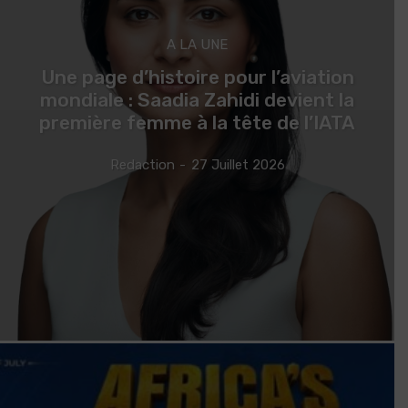
A LA UNE
Une page d’histoire pour l’aviation
mondiale : Saadia Zahidi devient la
première femme à la tête de l’IATA
Redaction
-
27 Juillet 2026