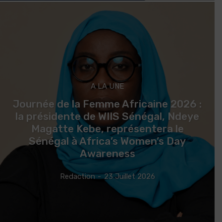
A LA UNE
Journée de la Femme Africaine 2026 :
la présidente de WIIS Sénégal, Ndeye
Magatte Kebe, représentera le
Sénégal à Africa’s Women’s Day
Awareness
Redaction
-
23 Juillet 2026