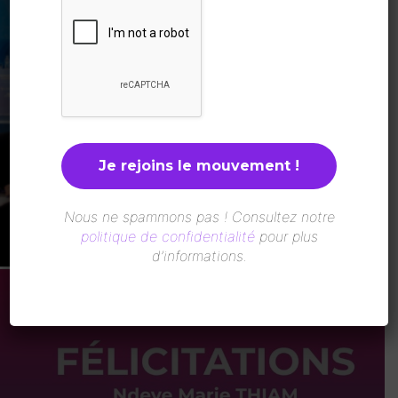
Kigali : lancement d’une nouvelle
académie pour renforcer le leadership
politique des femmes africaines
Redaction
-
10 Août 2026
Nous ne spammons pas ! Consultez notre
politique de confidentialité
pour plus
d’informations.