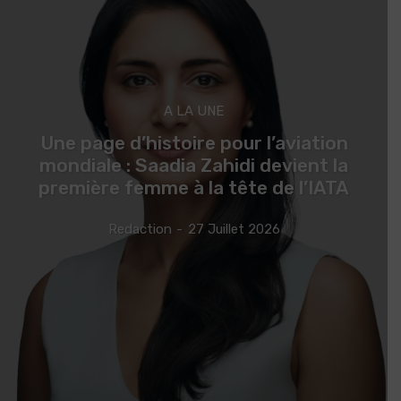
A LA UNE
Une page d’histoire pour l’aviation
mondiale : Saadia Zahidi devient la
première femme à la tête de l’IATA
Redaction
-
27 Juillet 2026