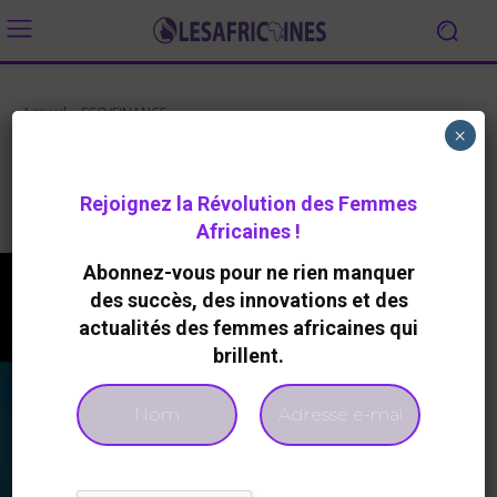
Accueil
ECO/FINANCE
×
ECO/FINANCE
Rejoignez la Révolution des Femmes
Banques / Assurance
Entrepreneuriat
FinTech
Africaines !
Abonnez-vous pour ne rien manquer
des succès, des innovations et des
actualités des femmes africaines qui
brillent.
A LA UNE